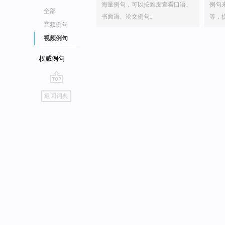
海量例句，可以按难度查看口语、
例句
全部
书面语、论文例句。
等，
音频例句
视频例句
权威例句
go
返回词典
top