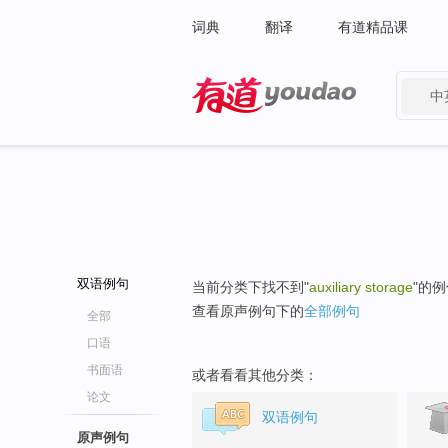
词典
翻译
有道精品课
中
有道 - 网易旗下搜索
双语例句
当前分类下找不到"
auxiliary storage
"的
查看原声例句下的
全部例句
全部
口语
书面语
或者看看其他分类：
论文
双语例句
原声例句