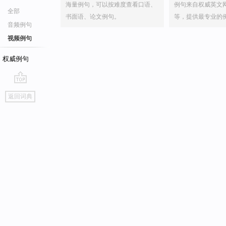
海量例句，可以按难度查看口语、
例句来自权威英文
全部
书面语、论文例句。
等，提供最专业的
音频例句
视频例句
权威例句
go
返回词典
top