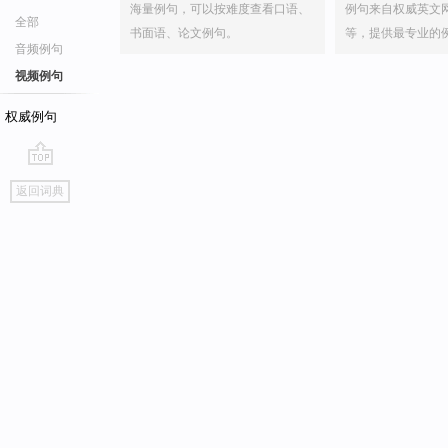
海量例句，可以按难度查看口语、
例句来自权威英文
全部
书面语、论文例句。
等，提供最专业的
音频例句
视频例句
权威例句
go
返回词典
top