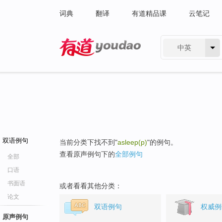
词典
翻译
有道精品课
云笔记
中英
有道 - 网易旗下搜索
双语例句
当前分类下找不到"
asleep(p)
"的例句。
查看原声例句下的
全部例句
全部
口语
书面语
或者看看其他分类：
论文
双语例句
权威例
原声例句