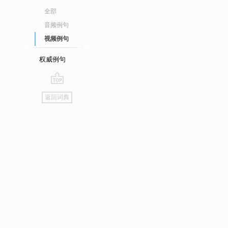
全部
音频例句
视频例句
权威例句
go
返回词典
top