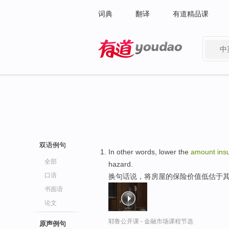
词典
翻译
有道精品课
中
有道 - 网易旗下搜索
双语例句
In other words, lower the
amount
ins
全部
hazard.
口语
换句话说，将房屋的保险价值低估于其
书面语
论文
耶鲁公开课 - 金融市场课程节选
原声例句