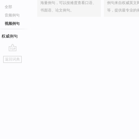
海量例句，可以按难度查看口语、
例句来自权威英文
全部
书面语、论文例句。
等，提供最专业的
音频例句
视频例句
权威例句
go
返回词典
top