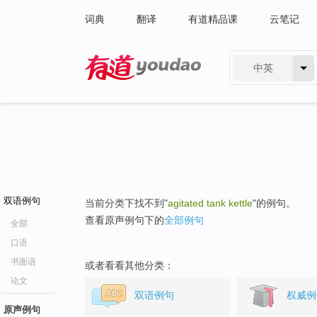
词典
翻译
有道精品课
云笔记
中英
有道 - 网易旗下搜索
双语例句
当前分类下找不到"
agitated tank kettle
"的例句。
查看原声例句下的
全部例句
全部
口语
书面语
或者看看其他分类：
论文
双语例句
权威例
原声例句