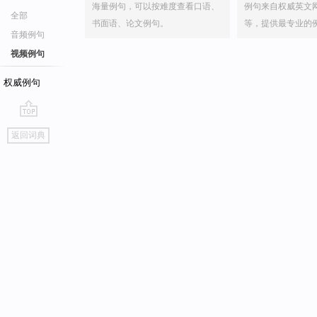
海量例句，可以按难度查看口语、
例句来自权威英文
全部
书面语、论文例句。
等，提供最专业的
音频例句
视频例句
权威例句
go
返回词典
top