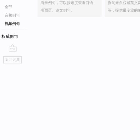
海量例句，可以按难度查看口语、
例句来自权威英文
全部
书面语、论文例句。
等，提供最专业的
音频例句
视频例句
权威例句
go
返回词典
top