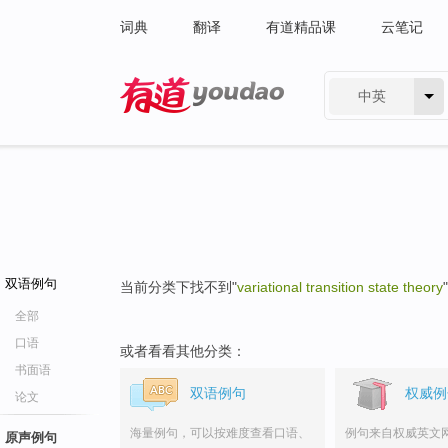
词典
翻译
有道精品课
云笔记
中英
有道 - 网易旗下搜索
双语例句
当前分类下找不到"
variational transition state theory
全部
口语
或者看看其他分类：
书面语
双语例句
权威例
论文
海量例句，可以按难度查看口语、
例句来自权威英文
原声例句