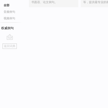
书面语、论文例句。
等，提供最专业的
全部
音频例句
视频例句
权威例句
go
返回词典
top