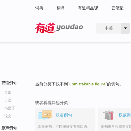
词典
翻译
有道精品课
云笔记
中英
有道 - 网易旗下搜索
双语例句
当前分类下找不到"
unmistakable figure
"的例句。
全部
口语
或者看看其他分类：
书面语
双语例句
权威例
论文
海量例句，可以按难度查看口语、
例句来自权威英文
原声例句