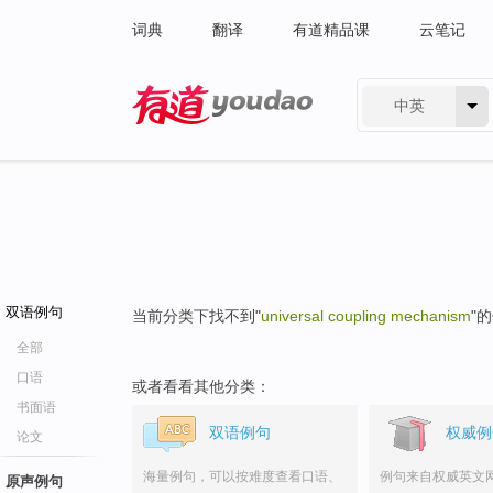
词典
翻译
有道精品课
云笔记
中英
有道 - 网易旗下搜索
双语例句
当前分类下找不到"
universal coupling mechanism
"
全部
口语
或者看看其他分类：
书面语
双语例句
权威例
论文
海量例句，可以按难度查看口语、
例句来自权威英文
原声例句