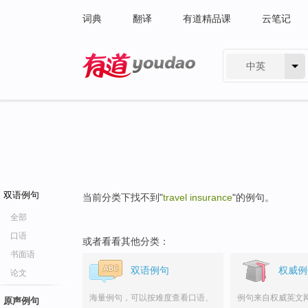
词典
翻译
有道精品课
云笔记
中英
有道 - 网易旗下搜索
双语例句
当前分类下找不到"
travel insurance
"的例句。
全部
口语
或者看看其他分类：
书面语
双语例句
权威例
论文
海量例句，可以按难度查看口语、
例句来自权威英文
原声例句