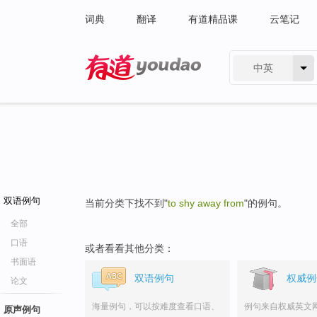
词典
翻译
有道精品课
云笔记
中英
有道 - 网易旗下搜索
双语例句
当前分类下找不到"
to shy away from
"的例句。
全部
口语
或者看看其他分类：
书面语
双语例句
权威例
论文
海量例句，可以按难度查看口语、
例句来自权威英文
原声例句