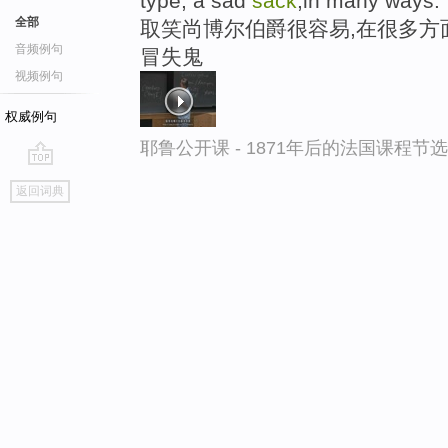
type, a sad
sack
,in many ways.
全部
取笑尚博尔伯爵很容易,在很多方
音频例句
冒失鬼
视频例句
权威例句
耶鲁公开课 - 1871年后的法国课程节选
go
返回词典
top