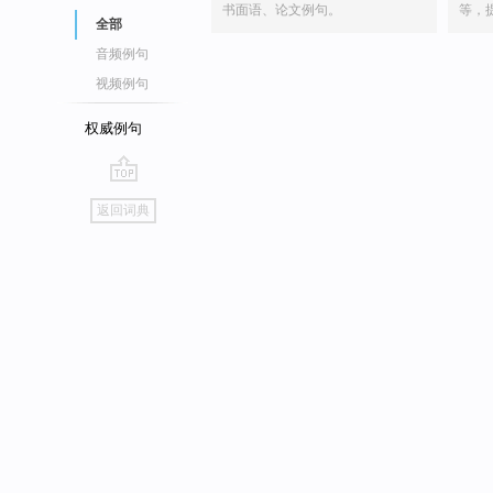
书面语、论文例句。
等，
全部
音频例句
视频例句
权威例句
go
返回词典
top