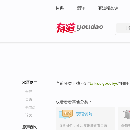
词典
翻译
有道精品课
中
有道 - 网易旗下搜索
双语例句
当前分类下找不到"
to kiss goodbye
"的例
全部
口语
或者看看其他分类：
书面语
双语例句
论文
海量例句，可以按难度查看口语、
例句
原声例句