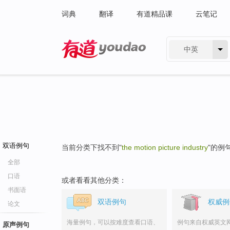
词典
翻译
有道精品课
云笔记
中英
有道 - 网易旗下搜索
双语例句
当前分类下找不到"
the motion picture industry
"的例
全部
口语
或者看看其他分类：
书面语
双语例句
权威例
论文
海量例句，可以按难度查看口语、
例句来自权威英文
原声例句