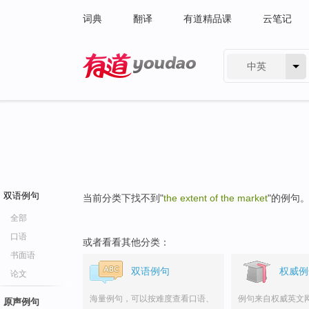
词典
翻译
有道精品课
云笔记
中英
有道 - 网易旗下搜索
双语例句
当前分类下找不到"
the extent of the market
"的例句
全部
口语
或者看看其他分类：
书面语
双语例句
权威例
论文
海量例句，可以按难度查看口语、
例句来自权威英文
原声例句