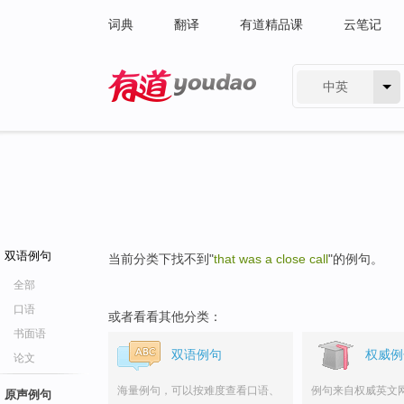
词典
翻译
有道精品课
云笔记
中英
有道 - 网易旗下搜索
双语例句
当前分类下找不到"
that was a close call
"的例句。
全部
口语
或者看看其他分类：
书面语
双语例句
权威例
论文
海量例句，可以按难度查看口语、
例句来自权威英文
原声例句