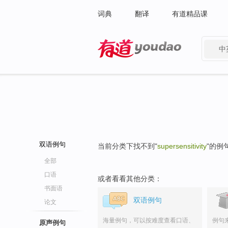
词典
翻译
有道精品课
中
有道 - 网易旗下搜索
双语例句
当前分类下找不到"
supersensitivity
"的例
全部
口语
或者看看其他分类：
书面语
双语例句
论文
海量例句，可以按难度查看口语、
例句
原声例句