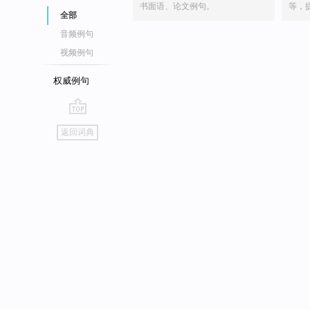
书面语、论文例句。
等，
全部
音频例句
视频例句
权威例句
go
返回词典
top