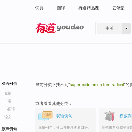
词典
翻译
有道精品课
云笔记
中英
有道 - 网易旗下搜索
双语例句
当前分类下找不到"
superoxide anion free radical
"的
全部
口语
或者看看其他分类：
书面语
双语例句
权威例
论文
海量例句，可以按难度查看口语、
例句来自权威英文
原声例句