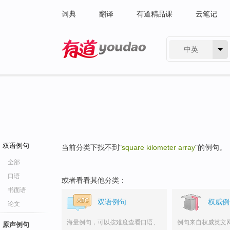
词典
翻译
有道精品课
云笔记
中英
有道 - 网易旗下搜索
双语例句
当前分类下找不到"
square kilometer array
"的例句。
全部
口语
或者看看其他分类：
书面语
双语例句
权威例
论文
海量例句，可以按难度查看口语、
例句来自权威英文
原声例句