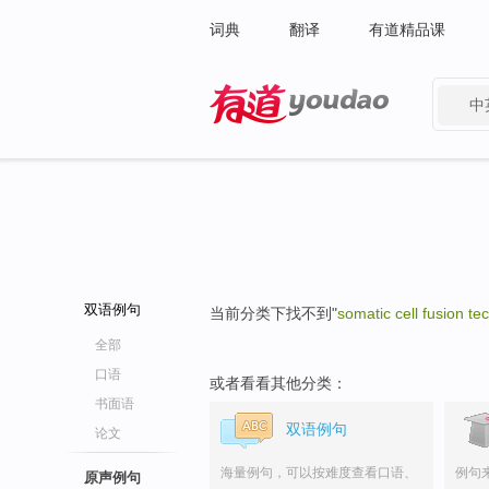
词典
翻译
有道精品课
中
有道 - 网易旗下搜索
双语例句
当前分类下找不到"
somatic cell fusion te
全部
口语
或者看看其他分类：
书面语
双语例句
论文
海量例句，可以按难度查看口语、
例句
原声例句