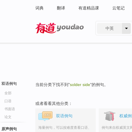
词典
翻译
有道精品课
云笔记
中英
有道 - 网易旗下搜索
双语例句
当前分类下找不到"
solder side
"的例句。
全部
口语
或者看看其他分类：
书面语
双语例句
权威例
论文
海量例句，可以按难度查看口语、
例句来自权威英文
原声例句