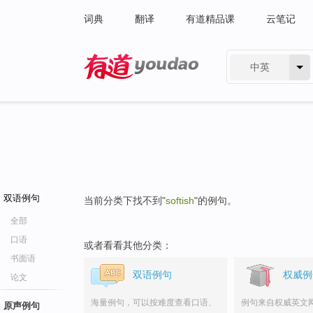
词典
翻译
有道精品课
云笔记
中英
有道 - 网易旗下搜索
双语例句
当前分类下找不到"
softish
"的例句。
全部
口语
或者看看其他分类：
书面语
双语例句
权威例
论文
海量例句，可以按难度查看口语、
例句来自权威英文
原声例句