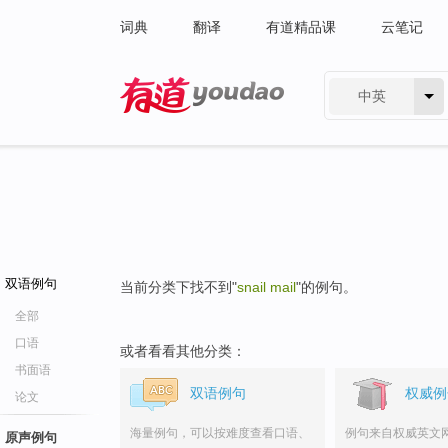
词典
翻译
有道精品课
云笔记
中英
有道 - 网易旗下搜索
双语例句
当前分类下找不到"
snail mail
"的例句。
全部
口语
或者看看其他分类：
书面语
双语例句
权威例
论文
海量例句，可以按难度查看口语、
例句来自权威英文
原声例句