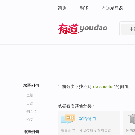
词典
翻译
有道精品课
中
有道 - 网易旗下搜索
双语例句
当前分类下找不到"
six shooter
"的例句。
全部
口语
或者看看其他分类：
书面语
双语例句
论文
海量例句，可以按难度查看口语、
例句
原声例句