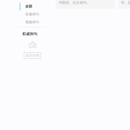
书面语、论文例句。
等，
全部
音频例句
视频例句
权威例句
go
返回词典
top