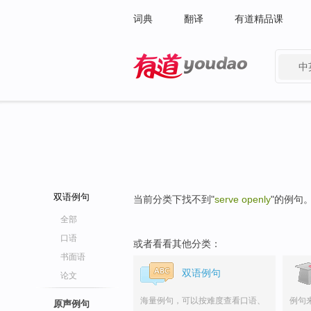
词典
翻译
有道精品课
中
有道 - 网易旗下搜索
双语例句
当前分类下找不到"
serve openly
"的例句
全部
口语
或者看看其他分类：
书面语
双语例句
论文
海量例句，可以按难度查看口语、
例句
原声例句