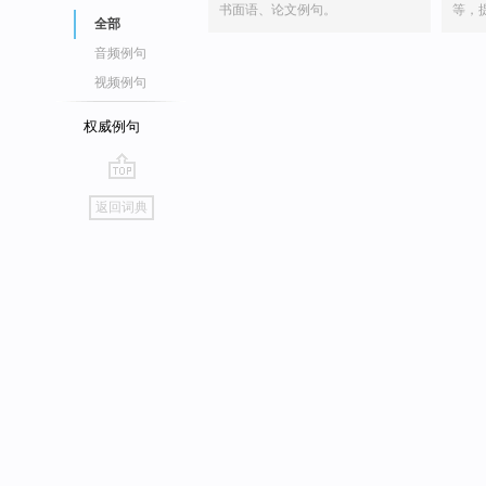
书面语、论文例句。
等，
全部
音频例句
视频例句
权威例句
go
返回词典
top