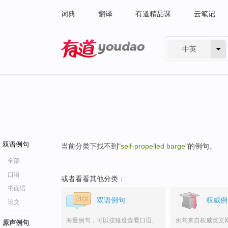
词典
翻译
有道精品课
云笔记
中英
有道 - 网易旗下搜索
双语例句
当前分类下找不到"
self-propelled barge
"的例句。
全部
口语
或者看看其他分类：
书面语
双语例句
权威例
论文
海量例句，可以按难度查看口语、
例句来自权威英文
原声例句