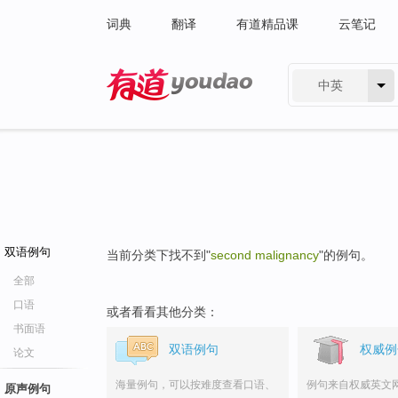
词典
翻译
有道精品课
云笔记
中英
有道 - 网易旗下搜索
双语例句
当前分类下找不到"
second malignancy
"的例句。
全部
口语
或者看看其他分类：
书面语
双语例句
权威例
论文
海量例句，可以按难度查看口语、
例句来自权威英文
原声例句