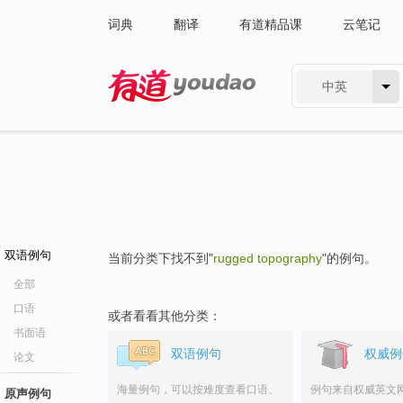
词典
翻译
有道精品课
云笔记
中英
有道 - 网易旗下搜索
双语例句
当前分类下找不到"
rugged topography
"的例句。
全部
口语
或者看看其他分类：
书面语
双语例句
权威例
论文
海量例句，可以按难度查看口语、
例句来自权威英文
原声例句