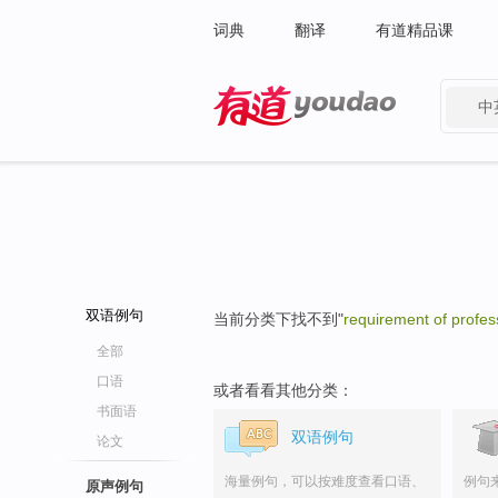
词典
翻译
有道精品课
中
有道 - 网易旗下搜索
双语例句
当前分类下找不到"
requirement of profes
全部
口语
或者看看其他分类：
书面语
双语例句
论文
海量例句，可以按难度查看口语、
例句
原声例句