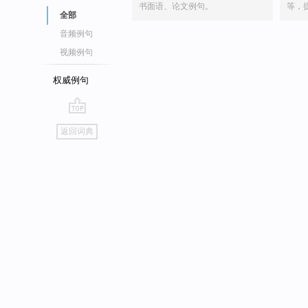
书面语、论文例句。
等，
全部
音频例句
视频例句
权威例句
go
返回词典
top