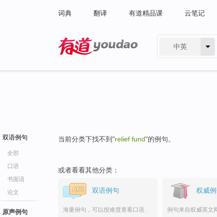
词典
翻译
有道精品课
云笔记
中英
有道 - 网易旗下搜索
双语例句
当前分类下找不到"
relief fund
"的例句。
全部
口语
或者看看其他分类：
书面语
双语例句
权威例
论文
海量例句，可以按难度查看口语、
例句来自权威英文
原声例句