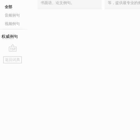
书面语、论文例句。
等，提供最专业的
全部
音频例句
视频例句
权威例句
go
返回词典
top