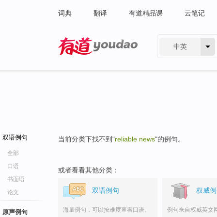
词典
翻译
有道精品课
云笔记
中英
有道 - 网易旗下搜索
双语例句
当前分类下找不到"
reliable news
"的例句。
全部
口语
或者看看其他分类：
书面语
双语例句
权威例
论文
海量例句，可以按难度查看口语、
例句来自权威英文
原声例句