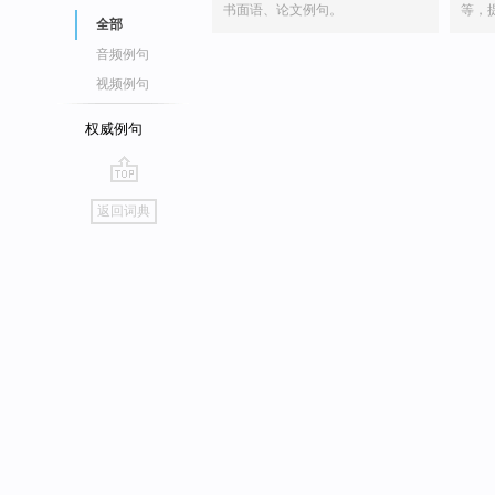
书面语、论文例句。
等，
全部
音频例句
视频例句
权威例句
go
返回词典
top