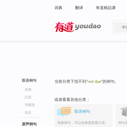
词典
翻译
有道精品课
中
有道 - 网易旗下搜索
双语例句
当前分类下找不到"
red dye
"的例句。
全部
口语
或者看看其他分类：
书面语
双语例句
论文
海量例句，可以按难度查看口语、
例句
原声例句