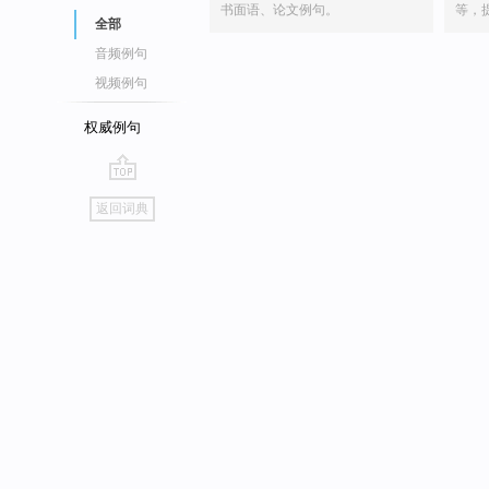
书面语、论文例句。
等，
全部
音频例句
视频例句
权威例句
go
返回词典
top