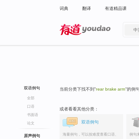
词典
翻译
有道精品课
中
有道 - 网易旗下搜索
双语例句
当前分类下找不到"
rear brake arm
"的例
全部
口语
或者看看其他分类：
书面语
双语例句
论文
海量例句，可以按难度查看口语、
例句
原声例句