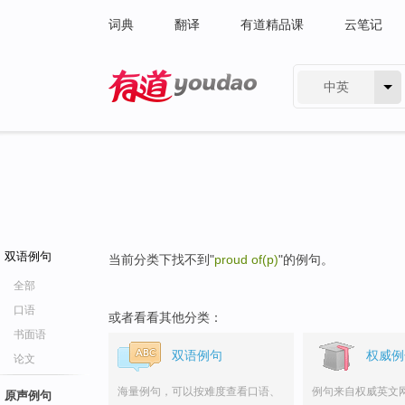
词典
翻译
有道精品课
云笔记
中英
有道 - 网易旗下搜索
双语例句
当前分类下找不到"
proud of(p)
"的例句。
全部
口语
或者看看其他分类：
书面语
双语例句
权威例
论文
海量例句，可以按难度查看口语、
例句来自权威英文
原声例句