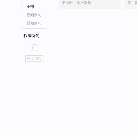
书面语、论文例句。
等，
全部
音频例句
视频例句
权威例句
go
返回词典
top