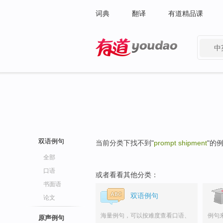
词典
翻译
有道精品课
中
有道 - 网易旗下搜索
双语例句
当前分类下找不到"
prompt shipment
"的
全部
口语
或者看看其他分类：
书面语
双语例句
论文
海量例句，可以按难度查看口语、
例句
原声例句