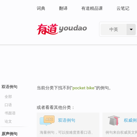
词典
翻译
有道精品课
云笔记
中英
有道 - 网易旗下搜索
双语例句
当前分类下找不到"
pocket bike
"的例句。
全部
口语
或者看看其他分类：
书面语
双语例句
权威例
论文
海量例句，可以按难度查看口语、
例句来自权威英文
原声例句