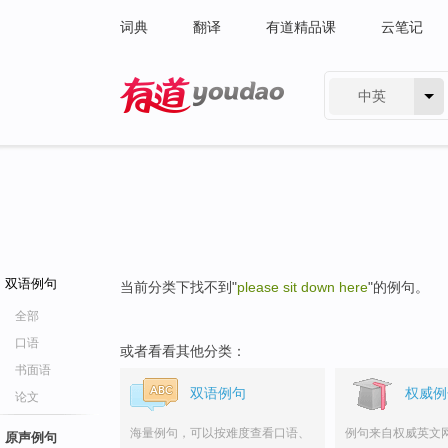
词典
翻译
有道精品课
云笔记
中英
有道 - 网易旗下搜索
双语例句
当前分类下找不到"
please sit down here
"的例句。
全部
口语
或者看看其他分类：
书面语
双语例句
权威例
论文
海量例句，可以按难度查看口语、
例句来自权威英文
原声例句