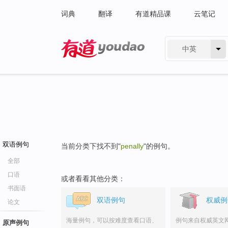
词典
翻译
有道精品课
云笔记
中英
有道 - 网易旗下搜索
双语例句
当前分类下找不到"
penally
"的例句。
全部
口语
或者看看其他分类：
书面语
双语例句
权威例
论文
海量例句，可以按难度查看口语、
例句来自权威英文
原声例句