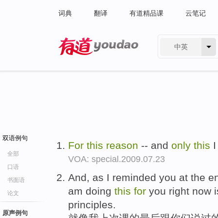
词典
翻译
有道精品课
云笔记
中英
有道 - 网易旗下搜索
双语例句
For
this
reason
-- and
only
this
I
全部
VOA: special.2009.07.23
口语
And, as I reminded you at the en
书面语
am doing
this
for
you right now i
论文
principles.
原声例句