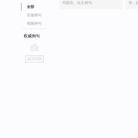
书面语、论文例句。
等，
全部
音频例句
视频例句
权威例句
go
返回词典
top