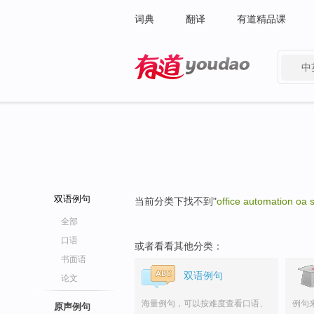
词典
翻译
有道精品课
中
有道 - 网易旗下搜索
双语例句
当前分类下找不到"
office automation oa 
全部
口语
或者看看其他分类：
书面语
双语例句
论文
海量例句，可以按难度查看口语、
例句
原声例句