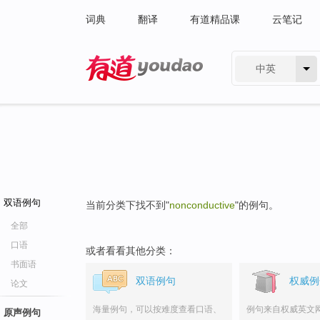
词典
翻译
有道精品课
云笔记
中英
有道 - 网易旗下搜索
双语例句
当前分类下找不到"
nonconductive
"的例句。
全部
口语
或者看看其他分类：
书面语
双语例句
权威例
论文
海量例句，可以按难度查看口语、
例句来自权威英文
原声例句