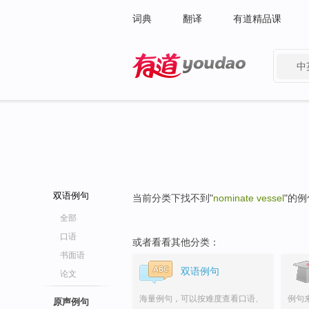
词典
翻译
有道精品课
中
有道 - 网易旗下搜索
双语例句
当前分类下找不到"
nominate vessel
"的
全部
口语
或者看看其他分类：
书面语
双语例句
论文
海量例句，可以按难度查看口语、
例句
原声例句