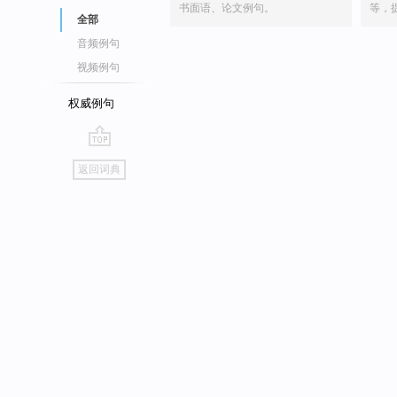
书面语、论文例句。
等，
全部
音频例句
视频例句
权威例句
go
返回词典
top