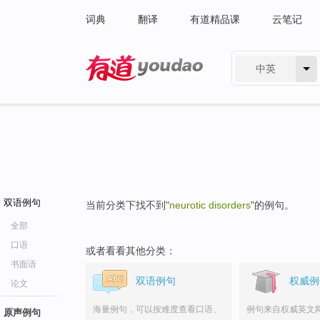
词典
翻译
有道精品课
云笔记
中英
有道 - 网易旗下搜索
双语例句
当前分类下找不到"
neurotic disorders
"的例句。
全部
口语
或者看看其他分类：
书面语
双语例句
权威例
论文
海量例句，可以按难度查看口语、
例句来自权威英文
原声例句