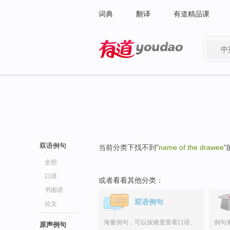
词典
翻译
有道精品课
中
有道 - 网易旗下搜索
双语例句
当前分类下找不到"
name of the drawee
全部
口语
或者看看其他分类：
书面语
双语例句
论文
海量例句，可以按难度查看口语、
例句
原声例句