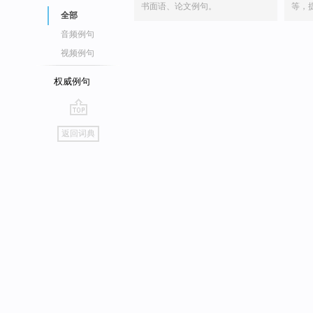
书面语、论文例句。
等，
全部
音频例句
视频例句
权威例句
go
返回词典
top