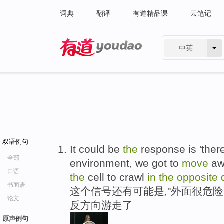
词典
翻译
有道精品课
云笔记
中英
有道 - 网易旗下搜索
双语例句
It could be
the
response is 'the
全部
environment, we got to
move
aw
口语
the
cell to crawl
in
the
opposite
书面语
这个信号还有可能是,"外面很危险
论文
反方向游走了
原声例句