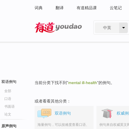
词典
翻译
有道精品课
云笔记
中英
有道 - 网易旗下搜索
双语例句
当前分类下找不到"
mental ill-health
"的例句。
全部
口语
或者看看其他分类：
书面语
双语例句
权威例
论文
海量例句，可以按难度查看口语、
例句来自权威英文
原声例句