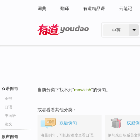
词典
翻译
有道精品课
云笔记
中英
有道 - 网易旗下搜索
双语例句
当前分类下找不到"
mawkish
"的例句。
全部
口语
或者看看其他分类：
书面语
双语例句
权威例
论文
海量例句，可以按难度查看口语、
例句来自权威英文
原声例句