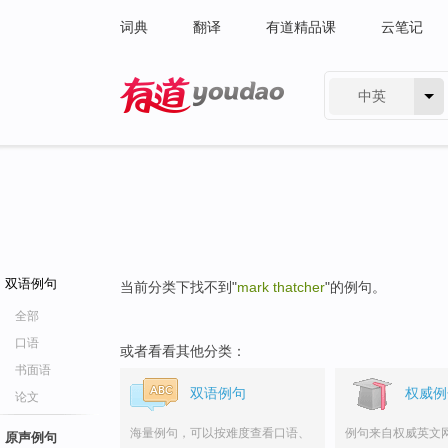
词典
翻译
有道精品课
云笔记
中英
有道 - 网易旗下搜索
双语例句
当前分类下找不到"
mark thatcher
"的例句。
全部
口语
或者看看其他分类：
书面语
双语例句
权威例
论文
海量例句，可以按难度查看口语、
例句来自权威英文
原声例句