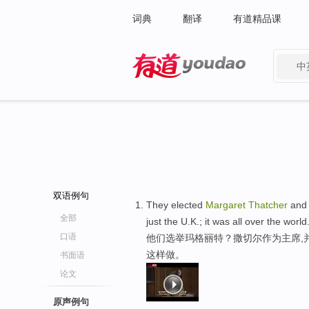
词典
翻译
有道精品课
中
有道 - 网易旗下搜索
双语例句
They elected
Margaret
Thatcher
and 
全部
just the U.K.; it was all over the world
口语
他们选举玛格丽特？撒切尔作为主席,
这样做。
书面语
论文
原声例句